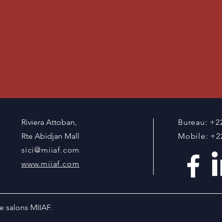
Riviera Attoban,
Bureau: +22
Rte Abidjan Mall
Mobile: +2
sici@miiaf.com
www.miiaf.com
e salons MIIAF.