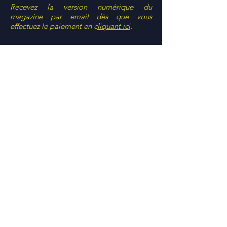
Recevez la version numérique du
magazine par email dès que vous
effectuez le paiement en c
liquant ici
.
MINDICI
Riviera Attoban,
Rte Abidjan Mall
sici@mindici.net
www.mindici.net
Bureau:
+225 27 31 93 45 38
Mobile:
+225 05 54-100-411
/485
© Le SICI est un salon MINDICI.