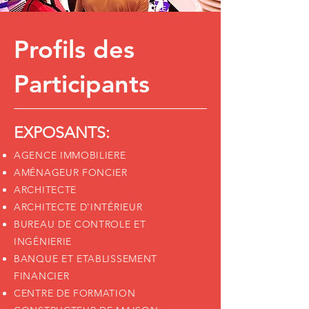
Profils des
Participants
EXPOSANTS:
AGENCE IMMOBILIERE
AMÉNAGEUR FONCIER
ARCHITECTE
ARCHITECTE D'INTÉRIEUR
BUREAU DE CONTROLE ET
INGÉNIERIE
BANQUE ET ETABLISSEMENT
FINANCIER
CENTRE DE FORMATION