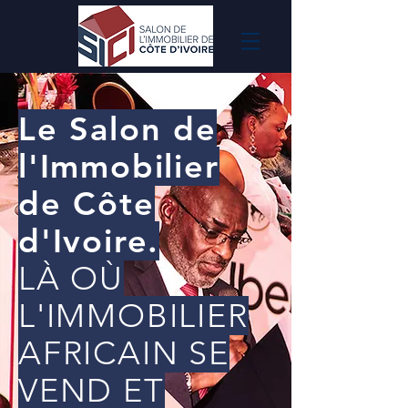
Le Salon de
l'Immobilier
de Côte
d'Ivoire.
LÀ OÙ
L'IMMOBILIER
AFRICAIN SE
VEND ET