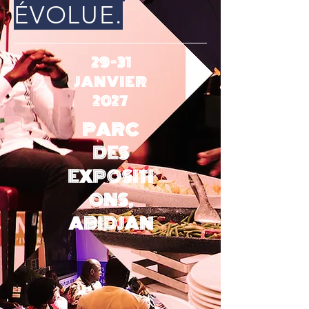
ÉVOLUE.
29-31
JANVIER
2027
PARC
DES
EXPOSITI
ONS,
ABIDJAN