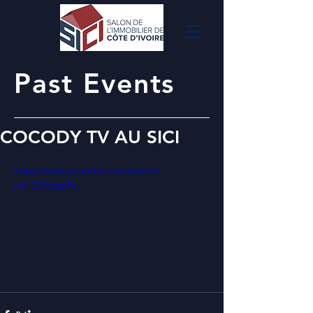
Past Events
COCODY TV AU SICI
https://www.youtube.com/watch?
v=I_CVXtzs6Ps